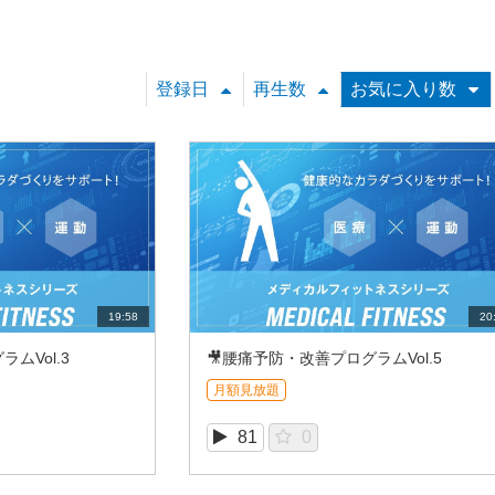
登録日
再生数
お気に入り数
19:58
20
ムVol.3
🎥腰痛予防・改善プログラムVol.5
月額見放題
81
0