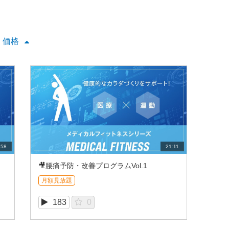
価格
:58
21:11
🎥腰痛予防・改善プログラムVol.1
月額見放題
183
0