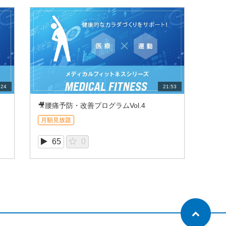
:24
21:53
🎥腰痛予防・改善プログラムVol.4
月額見放題
65
0