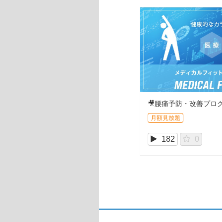
🎥腰痛予防・改善プログラ
月額見放題
182
0