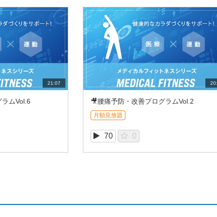
21:07
20
ムVol.6
🎥腰痛予防・改善プログラムVol.2
月額見放題
70
0