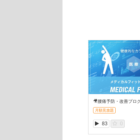
🎥腰痛予防・改善プログラ
月額見放題
83
0