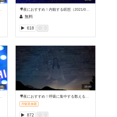
5_MACHI（2021/08REC）
🎥夜におすすめ！内観する瞑想（2021/08REC）
無料
618
0
:44
10:40
5_MACHI（2021/07REC）
🎥夜におすすめ！呼吸に集中する数える瞑想（2021/07REC）
月額見放題
872
0