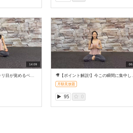
14:09
06
🎥朝におすすめ！スッキリ目が覚めるベーシック瞑想
🎥【ポイント解説!】今この瞬間に集
月額見放題
95
0