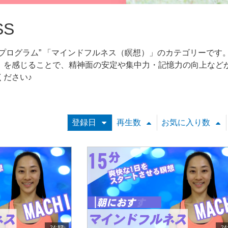
SS
るプログラム” 「マインドフルネス（瞑想）」のカテゴリーで
」を感じることで、精神面の安定や集中力・記憶力の向上など
ください♪
登録日
再生数
お気に入り数
24:17
24