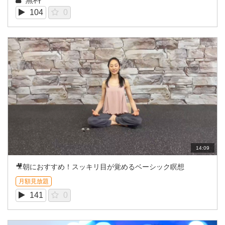
104
0
14:09
🎥朝におすすめ！スッキリ目が覚めるベーシック瞑想
月額見放題
141
0