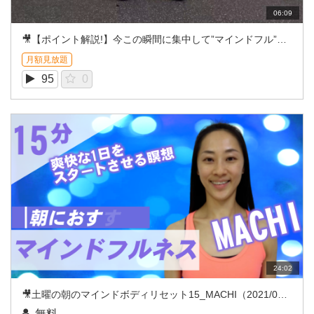
06:09
🎥【ポイント解説!】今この瞬間に集中して”マインドフル”に♪ マインドフルネス実践時のポイント
月額見放題
95
0
24:02
🎥土曜の朝のマインドボディリセット15_MACHI（2021/08REC）
無料