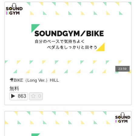
23:59
🎥BIKE（Long Ver.）HILL
無料
863
0