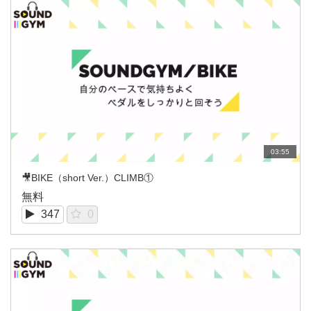
03:55
🎥BIKE（short Ver.）CLIMB①
無料
347
0