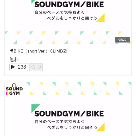
05:22
🎥BIKE（short Ver.）CLIMB②
無料
238
0