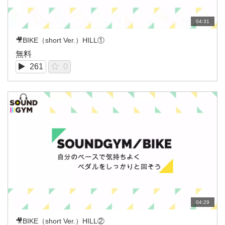
04:31
🎥BIKE（short Ver.）HILL①
無料
261
0
04:29
🎥BIKE（short Ver.）HILL②