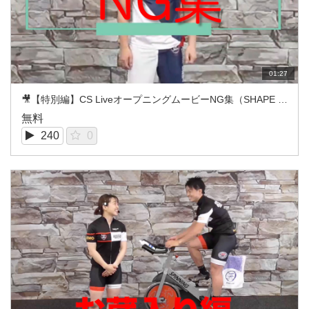
01:27
🎥【特別編】CS LiveオープニングムービーNG集（SHAPE PUMP/GUCCHI）
無料
240
0