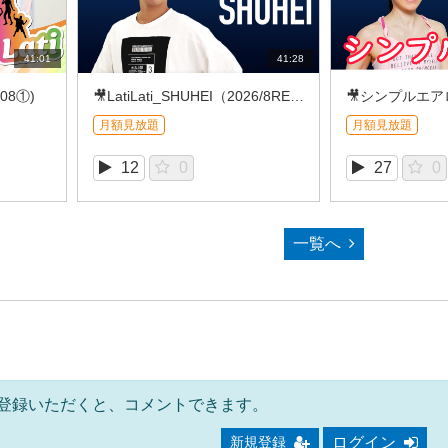
41:01
41:28
/08①)
🎥LatiLati_SHUHEI（2026/8REC①)
月額見放題
月額見放題
12
0
27
0
一覧へ
登録いただくと、コメントできます。
ログイン
新規登録