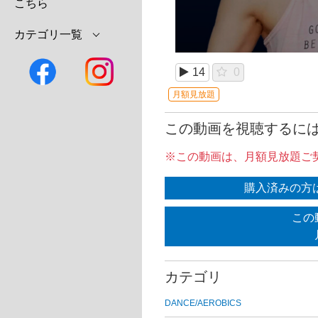
こちら
カテゴリ一覧
14
0
月額見放題
この動画を視聴するに
※この動画は、月額見放題ご
購入済みの方
この
カテゴリ
DANCE/AEROBICS