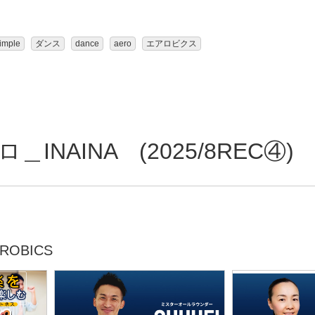
imple
ダンス
dance
aero
エアロビクス
INAINA (2025/8REC④)
ROBICS