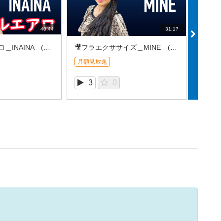
40:44
31:17
🎥シンプルエアロ＿INAINA (2026/8REC①)
🎥フラエクササイズ＿MINE (2026/8REC①)
🎥Lat
月額見放題
月額見
3
0
1