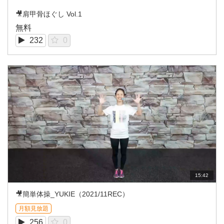
🎥肩甲骨ほぐし Vol.1
無料
232
0
15:42
🎥簡単体操_YUKIE（2021/11REC）
月額見放題
256
0