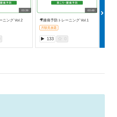
03:39
03:49
ニング Vol.2
🎥膝痛予防トレーニング Vol.1
月額見放題
月額見
0
133
0
1