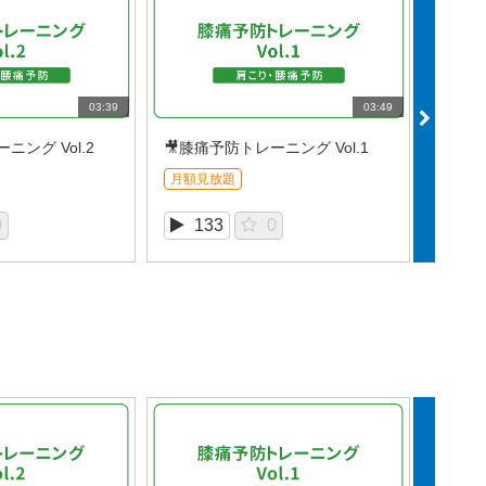
03:39
03:49
ニング Vol.2
🎥膝痛予防トレーニング Vol.1
月額見放題
月額見
0
133
0
1