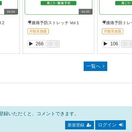
04:04
04:35
.2
🎥膝痛予防ストレッチ Vol.1
🎥膝痛予防トレー
月額見放題
月額見放題
266
0
106
一覧へ
登録いただくと、コメントできます。
ログイン
新規登録