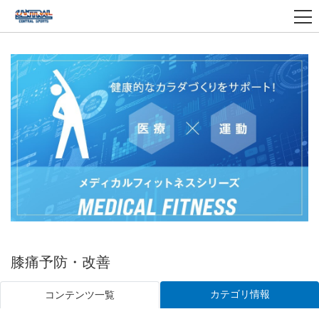
膝痛予防・改善
カテゴリ情報
コンテンツ一覧