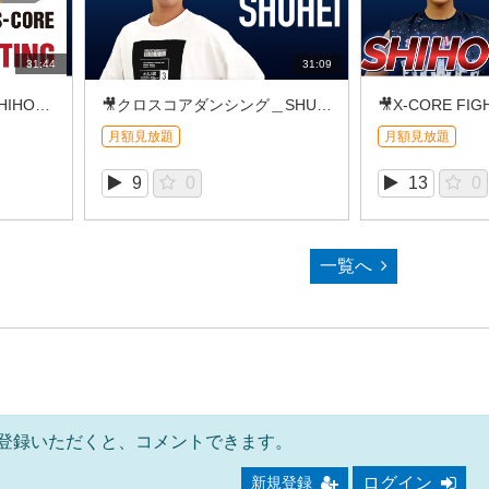
31:44
31:09
🎥X-CORE FIGHTING_SHIHO（2026/08①）
🎥クロスコアダンシング＿SHUHEI (2026/8REC①)
月額見放題
月額見放題
9
0
13
0
一覧へ
登録いただくと、コメントできます。
ログイン
新規登録