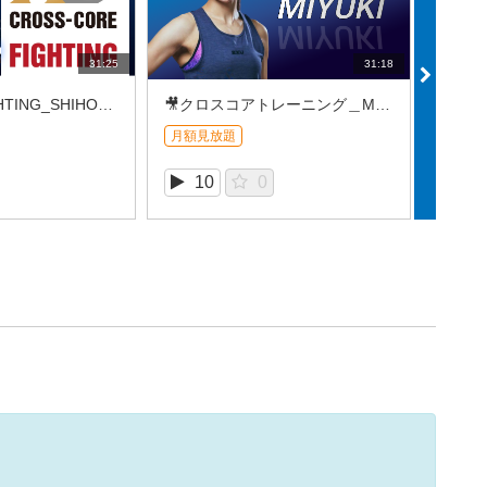
31:25
31:18
🎥X-CORE FIGHTING_SHIHO（2026/07⑤）
🎥クロスコアトレーニング＿MIYUKI (2026/7REC③)
月額見放題
月額見
10
0
1