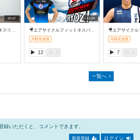
30:47
41:30
🎥エアサイクルフィットネスリズムライド＿NAOKI (2026/8①)
🎥エアサイクルフィットネスパワーライド＿RYOZI (2026/7⑤)
月額見放題
月額見放題
12
0
7
0
一覧へ
登録いただくと、コメントできます。
ログイン
新規登録