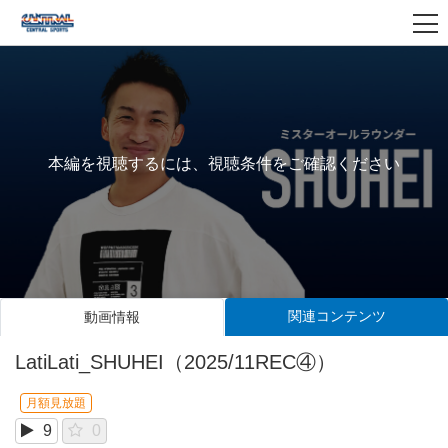
本編を視聴するには、視聴条件をご確認ください
関連コンテンツ
動画情報
LatiLati_SHUHEI（2025/11REC④）
月額見放題
9
0