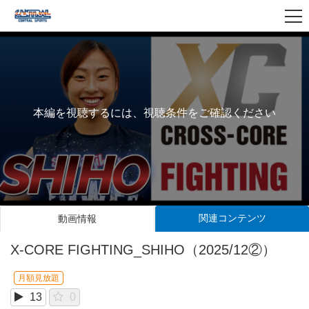
本編を視聴するには、視聴条件をご確認ください
関連コンテンツ
動画情報
X-CORE FIGHTING_SHIHO（2025/12②）
月額見放題
13
0