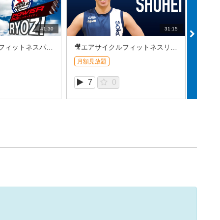
41:30
31:15
🎥エアサイクルフィットネスパワーライド＿RYOZI (2026/7⑤)
🎥エアサイクルフィットネスリズムライド＿SHUHEI (2026/7⑤)
月額見放題
月額見
7
0
5