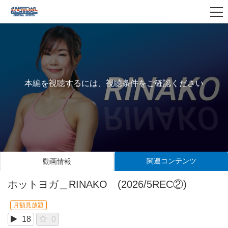
本編を視聴するには、視聴条件をご確認ください
関連コンテンツ
動画情報
ホットヨガ＿RINAKO (2026/5REC②)
月額見放題
18
0