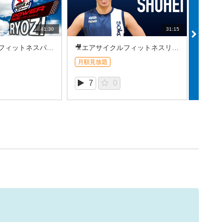
41:30
31:15
🎥エアサイクルフィットネスパワーライド＿RYOZI (2026/7⑤)
🎥エアサイクルフィットネスリズムライド＿SHUHEI (2026/7⑤)
月額見放題
月額見
7
0
5