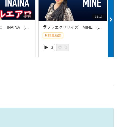
40:44
31:17
🎥シンプルエアロ＿INAINA (2026/8REC①)
🎥フラエクササイズ＿MINE (2026/8REC①)
🎥Lat
月額見放題
月額見
3
0
1