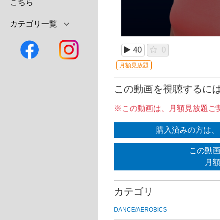
こちら
カテゴリ一覧
40
0
月額見放題
この動画を視聴するに
※この動画は、月額見放題ご
購入済みの方は、
この動
月
カテゴリ
DANCE/AEROBICS