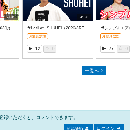
41:01
41:28
/08①)
🎥LatiLati_SHUHEI（2026/8REC①)
月額見放題
月額見放題
12
0
27
0
一覧へ
登録いただくと、コメントできます。
ログイン
新規登録