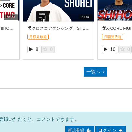
31:44
31:09
🎥X-CORE FIGHTING_SHIHO（2026/08①）
🎥クロスコアダンシング＿SHUHEI (2026/8REC①)
月額見放題
月額見放題
8
0
10
0
一覧へ
登録いただくと、コメントできます。
ログイン
新規登録