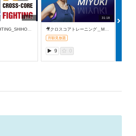
31:25
31:18
🎥X-CORE FIGHTING_SHIHO（2026/07⑤）
🎥クロスコアトレーニング＿MIYUKI (2026/7REC③)
月額見放題
月額見
9
0
1