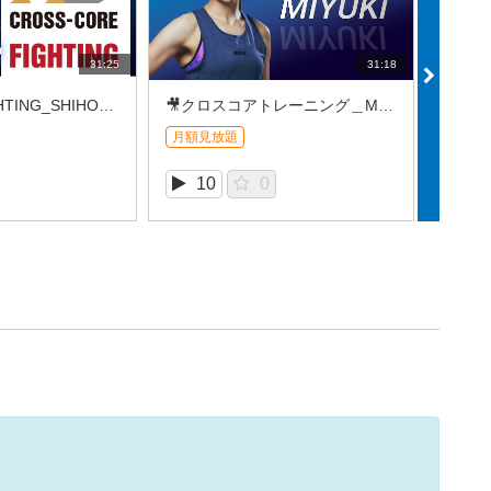
31:25
31:18
🎥X-CORE FIGHTING_SHIHO（2026/07⑤）
🎥クロスコアトレーニング＿MIYUKI (2026/7REC③)
月額見放題
月額見
10
0
1