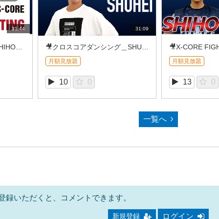
31:44
31:09
🎥X-CORE FIGHTING_SHIHO（2026/08①）
🎥クロスコアダンシング＿SHUHEI (2026/8REC①)
月額見放題
月額見放題
10
0
13
0
一覧へ
登録いただくと、コメントできます。
ログイン
新規登録