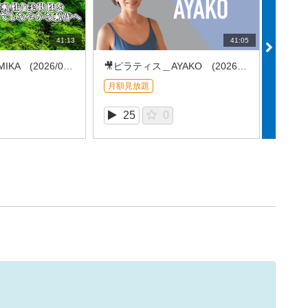
41:13
41:05
🎥ピラティス＿MIKA (2026/07⑤)
🎥ピラティス＿AYAKO (2026/07④)
月額見放題
月額見
25
0
1