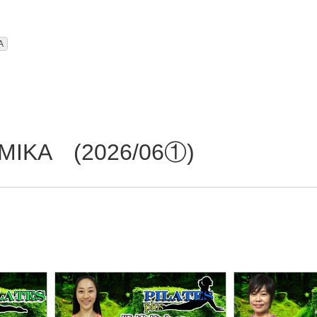
A
KA (2026/06①)