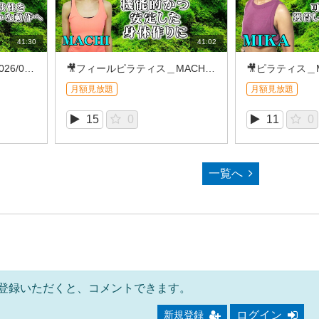
41:30
41:02
🎥ピラティス＿MIKA (2026/08①)
🎥フィールピラティス＿MACHI (2026/8REC①）
月額見放題
月額見放題
15
0
11
0
一覧へ
登録いただくと、コメントできます。
ログイン
新規登録