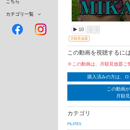
こちら
カテゴリ一覧
10
0
月額見放題
この動画を視聴するに
※この動画は、月額見放題ご
購入済みの方は、ロ
この動画が
月額見
カテゴリ
PILATES