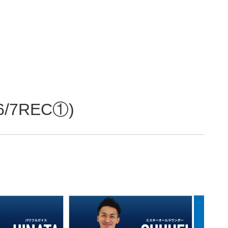
7REC①)