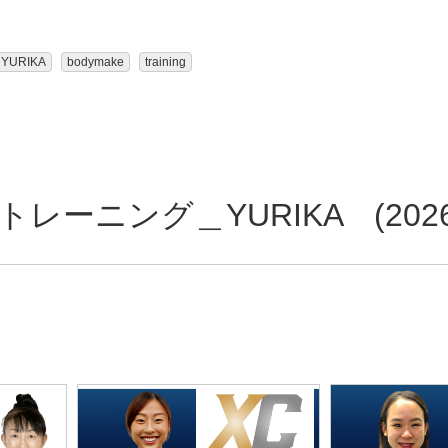
YURIKA
bodymake
training
ーニング＿YURIKA (2026/