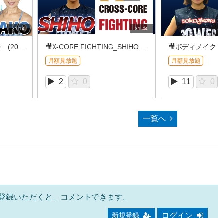
31:14
31:44
🎥リズムCAMP＿RIKAKO (2026/08①)
🎥X-CORE FIGHTING_SHIHO（2026/08①）
月額見放題
月額見放題
2
0
11
0
一覧へ
登録いただくと、コメントできます。
ログイン
新規登録