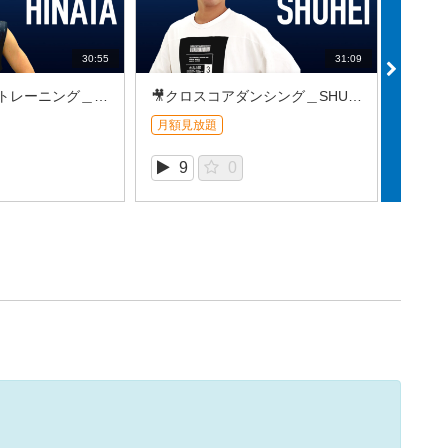
30:55
31:09
🎥ボディメイクトレーニング＿HINATA (2026/8REC①)
🎥クロスコアダンシング＿SHUHEI (2026/8REC①)
月額見放題
月額見
9
0
1