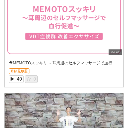
04:20
🎥MEMOTOスッキリ ～耳周辺のセルフマッサージで血行促進～
月額見放題
40
0