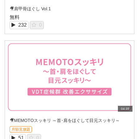
🎥肩甲骨ほぐし Vol.1
無料
232
0
04:35
🎥MEMOTOスッキリ ～首･肩をほぐして目元スッキリ～
月額見放題
51
0