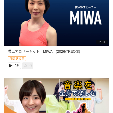
31:11
🎥エアロサーキット＿MIWA (2026/7REC③)
月額見放題
15
0