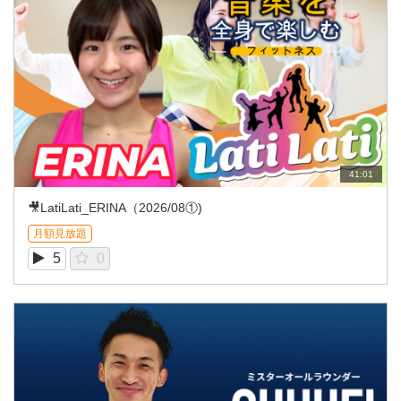
41:01
🎥LatiLati_ERINA（2026/08①)
月額見放題
5
0