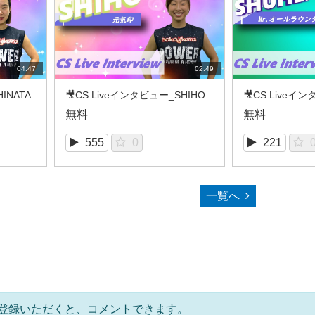
04:47
02:49
INATA
🎥CS Liveインタビュー_SHIHO
🎥CS Liveイ
無料
無料
555
0
221
一覧へ
登録いただくと、コメントできます。