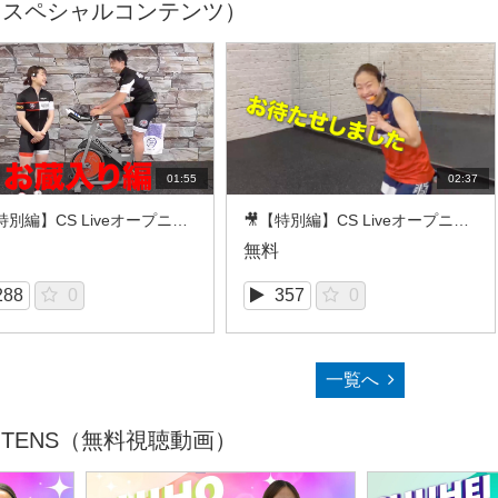
Y（スペシャルコンテンツ）
01:55
02:37
🎥【特別編】CS LiveオープニングムービーNG集（AIR CYCLE FTINESS/RYOZI&ERI）
🎥【特別編】CS LiveオープニングムービーNG集（FIGHT ATTACK/KAKI&SHIHO）
無料
288
0
357
0
一覧へ
NTENS（無料視聴動画）