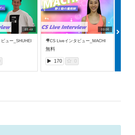
03:49
03:06
ンタビュー_SHUHEI
🎥CS Liveインタビュー_MACHI
🎥CS
無料
無料
0
170
0
2