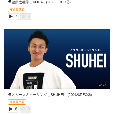
🎥健康太極拳＿KODA (2026/6REC②)
月額見放題
7
0
40:43
🎥スムース＆ヒーリング＿SHUHEI (2026/6REC②)
月額見放題
8
0