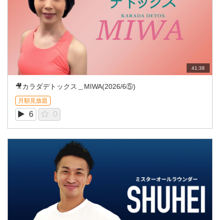
41:38
🎥カラダデトックス＿MIWA(2026/6⑤)
月額見放題
6
0