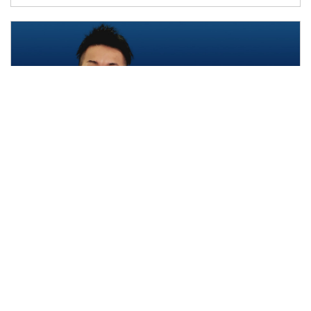
40:53
🎥スムース＆ヒーリング＿SHUHEI (2026/6REC①)
月額見放題
9
0