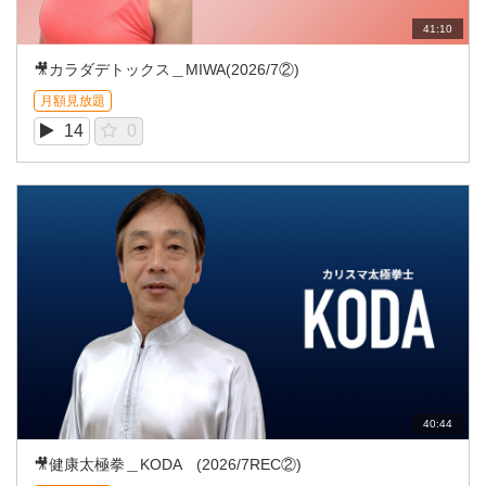
41:10
🎥カラダデトックス＿MIWA(2026/7②)
月額見放題
14
0
40:44
🎥健康太極拳＿KODA (2026/7REC②)