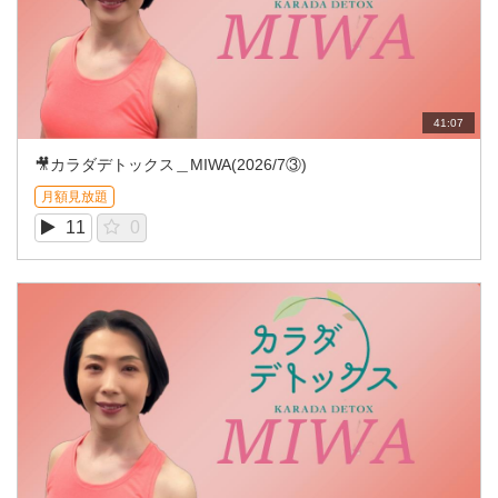
41:07
🎥カラダデトックス＿MIWA(2026/7③)
月額見放題
11
0