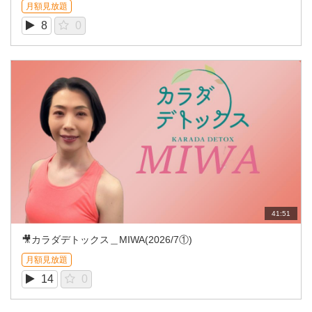
月額見放題
8
0
41:51
🎥カラダデトックス＿MIWA(2026/7①)
月額見放題
14
0