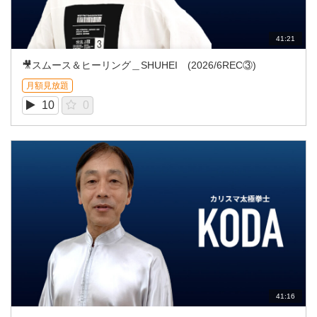
41:21
🎥スムース＆ヒーリング＿SHUHEI (2026/6REC③)
月額見放題
10
0
41:16