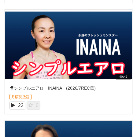
40:45
🎥シンプルエアロ＿INAINA (2026/7REC③)
月額見放題
22
0