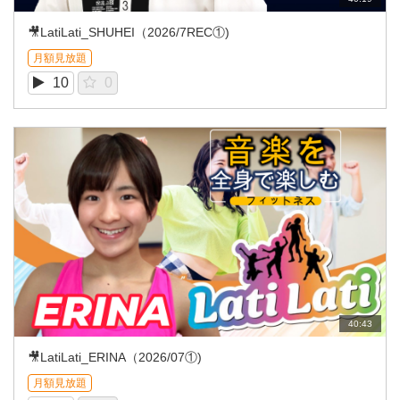
🎥LatiLati_SHUHEI（2026/7REC①)
月額見放題
10
0
40:43
🎥LatiLati_ERINA（2026/07①)
月額見放題