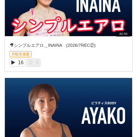
40:50
🎥シンプルエアロ＿INAINA (2026/7REC②)
月額見放題
16
0