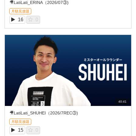
🎥LatiLati_ERINA（2026/07③)
月額見放題
16
0
40:41
🎥LatiLati_SHUHEI（2026/7REC③)
月額見放題
15
0