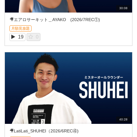
30:08
🎥エアロサーキット＿AYAKO (2026/7REC①)
月額見放題
19
0
40:28
🎥LatiLati_SHUHEI（2026/6REC④)