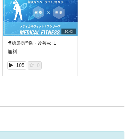
20:43
🎥糖尿病予防・改善Vol.1
無料
105
0