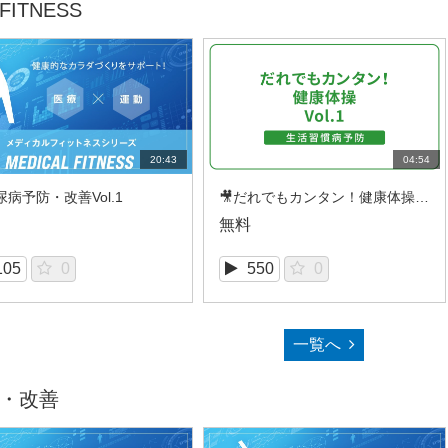
ITNESS
20:43
04:54
尿病予防・改善Vol.1
🎥だれでもカンタン！健康体操 Vol.1
無料
105
0
550
0
一覧へ
・改善