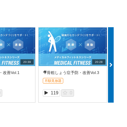
20:39
20:28
改善Vol.1
🎥骨粗しょう症予防・改善Vol.3
🎥骨
月額見放題
月額見
0
119
0
5