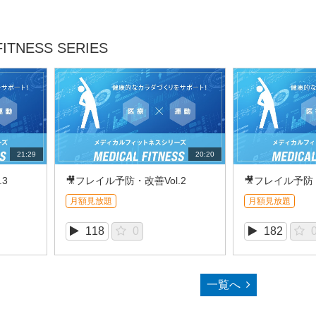
TNESS SERIES
21:29
20:20
.3
🎥フレイル予防・改善Vol.2
🎥フレイル予防・
月額見放題
月額見放題
118
0
182
一覧へ