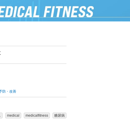
は
予防・改善
ス
medical
medicalfitness
糖尿病