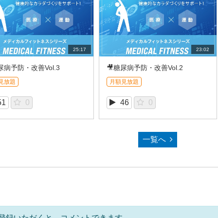
25:17
23:02
尿病予防・改善Vol.3
🎥糖尿病予防・改善Vol.2
見放題
月額見放題
51
0
46
0
一覧へ
登録いただくと、コメントできます。