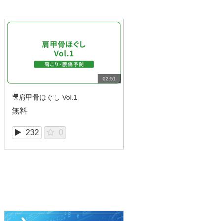
02:51
🎥肩甲骨ほぐし Vol.1
無料
232
0