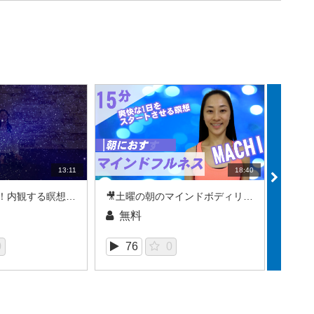
13:11
18:40
🎥夜におすすめ！内観する瞑想（2021/08REC）
🎥土曜の朝のマインドボディリセット15_MACHI（2021/07REC）
無料
無
0
76
0
6