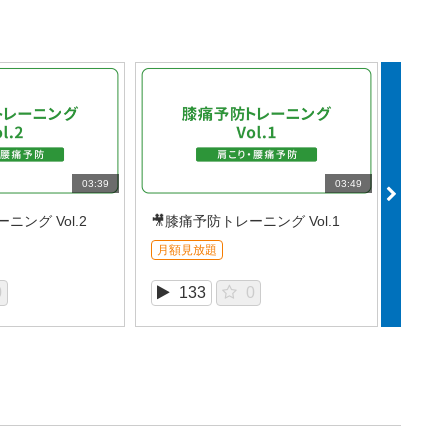
03:39
03:49
ニング Vol.2
🎥膝痛予防トレーニング Vol.1
月額見放題
月額見
0
133
0
1