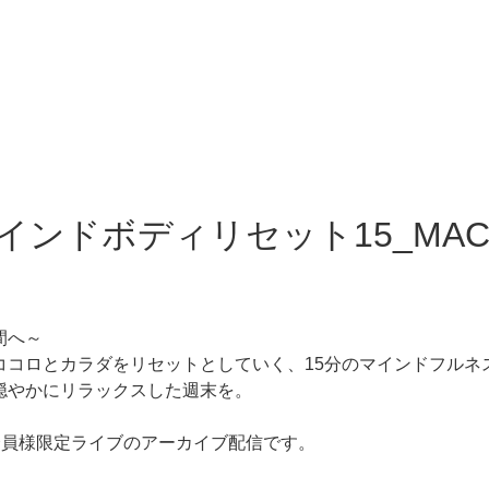
ンドボディリセット15_MACHI（
間へ～
ココロとカラダをリセットとしていく、15分のマインドフルネ
穏やかにリラックスした週末を。
me会員様限定ライブのアーカイブ配信です。